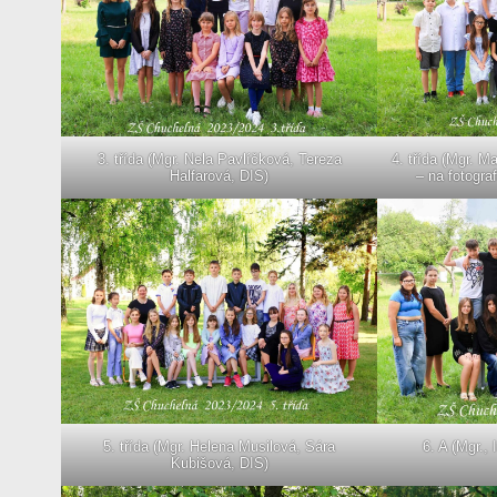
3. třída (Mgr. Nela Pavlíčková, Tereza
4. třída (Mgr. 
Halfarová, DIS)
– na fotogra
6. A (Mgr.,
5. třída (Mgr. Helena Musilová, Sára
Kubišová, DIS)