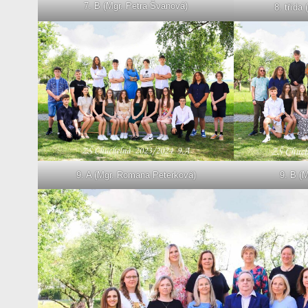
7. B (Mgr. Petra Švanová)
8. třída
9. A (Mgr. Romana Peterková)
9. B (