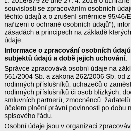
č. 2016/679 ze dne 27. 4. 2016 o ochraně
souvislosti se zpracováním osobních úda
těchto údajů a o zrušení směrnice 95/46/
nařízení o ochraně osobních údajů“), info
zásadách a principech na základě kterýc
údaje.
Informace o zpracování osobních údajů,
subjektů údajů a době jejich uchování.
Správce zpracovává osobní údaje na zák
561/2004 Sb. a zákona 262/2006 Sb. od z
rodinných příslušníků, uchazečů o zaměstná
rodinných příslušníků či osob blízkých, do
smluvních partnerů, zmocněnců, žadatelů 
účelem plnění právní povinnosti po dobu 
spisového řádu.
Osobní údaje jsou v organizaci zpracová