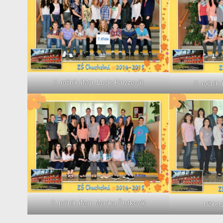
7. ročník (Mgr. Lucie Palyzová)
8. ročník 
9. ročník (Mgr. Monika Štefková)
Učitel