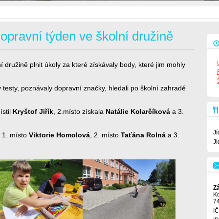
opravní týden ve školní družině
 družině plnit úkoly za které získávaly body, které jim mohly
y testy, poznávaly dopravní značky, hledali po školní zahradě
ístil
Kryštof Jiřík
, 2.místo získala
Natálie Kolarčíková
a 3.
Jí
: 1. místo
Viktorie Homolová
, 2. místo
Taťána Rolná
a 3.
Jí
Z
K
7
I