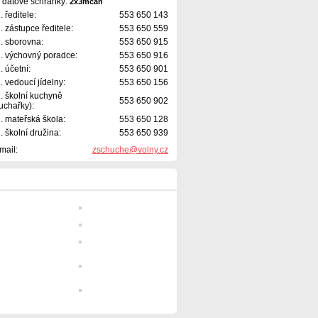
 datové schránky:
2x3mcan
l. ředitele:
553 650 143
l. zástupce ředitele:
553 650 559
l. sborovna:
553 650 915
l. výchovný poradce:
553 650 916
l. účetní:
553 650 901
l. vedoucí jídelny:
553 650 156
l. školní kuchyně
553 650 902
uchařky):
l. mateřská škola:
553 650 128
l. školní družina:
553 650 939
mail:
zschuche@volny.cz