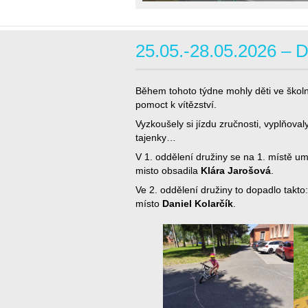
25.05.-28.05.2026 – D
Během tohoto týdne mohly děti ve školní
pomoct k vítězství.
Vyzkoušely si jízdu zručnosti, vyplňoval
tajenky…
V 1. oddělení družiny se na 1. místě um
misto obsadila
Klára Jarošová
.
Ve 2. oddělení družiny to dopadlo takto
místo
Daniel Kolarčík
.