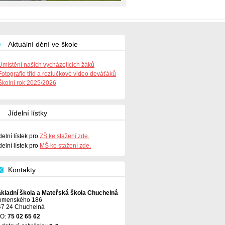
Aktuální dění ve škole
Umístění našich vycházejících žáků
Fotografie tříd a rozlučkové video deváťáků
Školní rok 2025/2026
Jídelní lístky
delní lístek pro
ZŠ ke stažení zde.
delní lístek pro
MŠ ke stažení zde.
Kontakty
ákladní škola a Mateřská škola Chuchelná
omenského 186
47 24 Chuchelná
ČO:
75 02 65 62